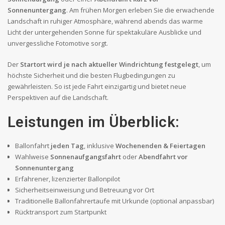
Sonnenuntergang
. Am frühen Morgen erleben Sie die erwachende
Landschaft in ruhiger Atmosphäre, während abends das warme
Licht der untergehenden Sonne für spektakuläre Ausblicke und
unvergessliche Fotomotive sorgt.
Der
Startort wird je nach aktueller Windrichtung festgelegt
, um
höchste Sicherheit und die besten Flugbedingungen zu
gewährleisten. So ist jede Fahrt einzigartig und bietet neue
Perspektiven auf die Landschaft.
Leistungen im Überblick:
Ballonfahrt
jeden Tag
, inklusive
Wochenenden & Feiertagen
Wahlweise
Sonnenaufgangsfahrt
oder
Abendfahrt vor
Sonnenuntergang
Erfahrener, lizenzierter Ballonpilot
Sicherheitseinweisung und Betreuung vor Ort
Traditionelle Ballonfahrertaufe mit Urkunde (optional anpassbar)
Rücktransport zum Startpunkt