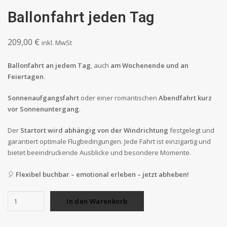
Ballonfahrt jeden Tag
209,00
€
inkl. MwSt
Ballonfahrt an jedem Tag
, auch
am Wochenende und an
Feiertagen
.
Sonnenaufgangsfahrt
oder einer romantischen
Abendfahrt kurz
vor Sonnenuntergang
.
Der
Startort wird abhängig von der Windrichtung
festgelegt und
garantiert optimale Flugbedingungen. Jede Fahrt ist einzigartig und
bietet beeindruckende Ausblicke und besondere Momente.
🎈
Flexibel buchbar – emotional erleben – jetzt abheben!
Ballonfahrt
In den Warenkorb
jeden
Tag