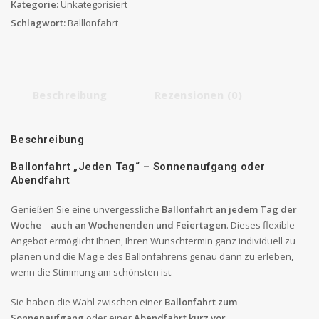
Menge
Kategorie:
Unkategorisiert
Schlagwort:
Balllonfahrt
Beschreibung
Rezensionen (0)
Beschreibung
Ballonfahrt „Jeden Tag“ – Sonnenaufgang oder
Abendfahrt
Genießen Sie eine unvergessliche
Ballonfahrt an jedem Tag der
Woche
–
auch an Wochenenden und Feiertagen
. Dieses flexible
Angebot ermöglicht Ihnen, Ihren Wunschtermin ganz individuell zu
planen und die Magie des Ballonfahrens genau dann zu erleben,
wenn die Stimmung am schönsten ist.
Sie haben die Wahl zwischen einer
Ballonfahrt zum
Sonnenaufgang
oder einer
Abendfahrt kurz vor